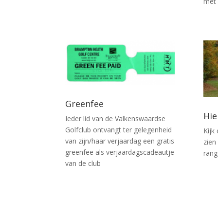
met 
Greenfee
Hie
Ieder lid van de Valkenswaardse
Golfclub ontvangt ter gelegenheid
Kijk
van zijn/haar verjaardag een gratis
zien
greenfee als verjaardagscadeautje
rang
van de club