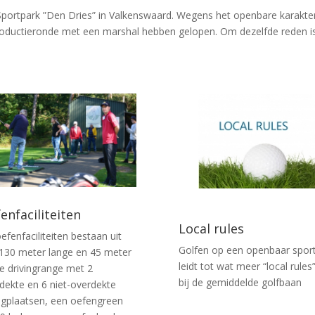
portpark ”Den Dries” in Valkenswaard. Wegens het openbare karakter
troductieronde met een marshal hebben gelopen. Om dezelfde reden is
enfaciliteiten
Local rules
efenfaciliteiten bestaan uit
Golfen op een openbaar spor
130 meter lange en 45 meter
leidt tot wat meer “local rules
e drivingrange met 2
bij de gemiddelde golfbaan
dekte en 6 niet-overdekte
agplaatsen, een oefengreen