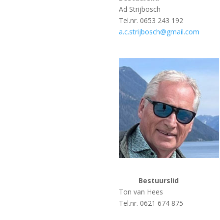
Ad Strijbosch
Tel.nr. 0653 243 192
a.c.strijbosch@gmail.com
Bestuurslid
Ton van Hees
Tel.nr. 0621 674 875