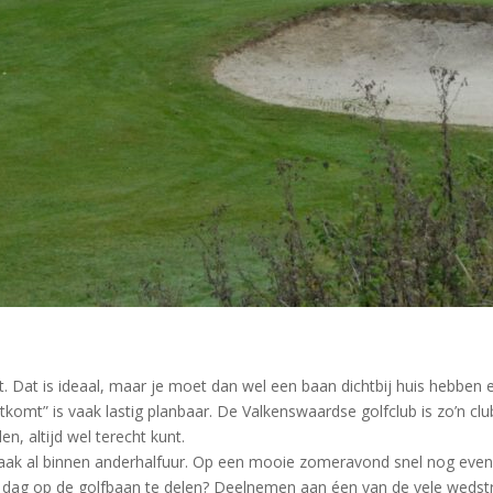
. Dat is ideaal, maar je moet dan wel een baan dichtbij huis hebben 
tkomt” is vaak lastig planbaar. De Valkenswaardse golfclub is zo’n cl
, altijd wel terecht kunt.
aak al binnen anderhalfuur. Op een mooie zomeravond snel nog even 
ag op de golfbaan te delen? Deelnemen aan éen van de vele wedstr