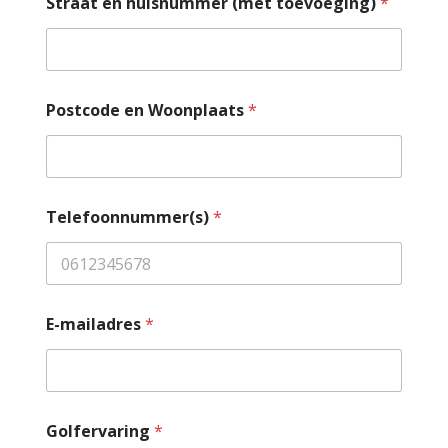
Straat en huisnummer (met toevoeging)
*
Postcode en Woonplaats
*
Telefoonnummer(s)
*
P
E-mailadres
*
o
s
t
c
o
d
Golfervaring
*
e