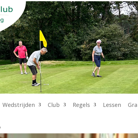
Wedstrijden
Club
Regels
Lessen
Gra
5