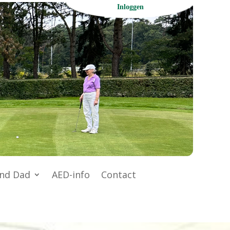
Inloggen
nd Dad
AED-info
Contact