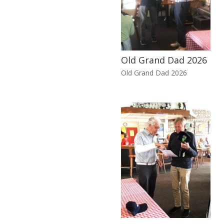
Old Grand Dad 2026
Old Grand Dad 2026