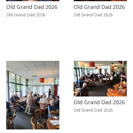
Old Grand Dad 2026
Old Grand Dad 2026
Old Grand Dad 2026
Old Grand Dad 2026
Old Grand Dad 2026
Old Grand Dad 2026