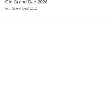
Old Grand Dad 2026
Old Grand Dad 2026