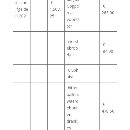
inschri
€
Coppe
€
jfgelde
1.607,
n als
263,00
n 2021
25
voorzit
ter
worst
€
ebroo
84,00
djes
Clubh
uis:
bitter
ballen,
waard
€
ebonn
478,50
en,
drankj
es