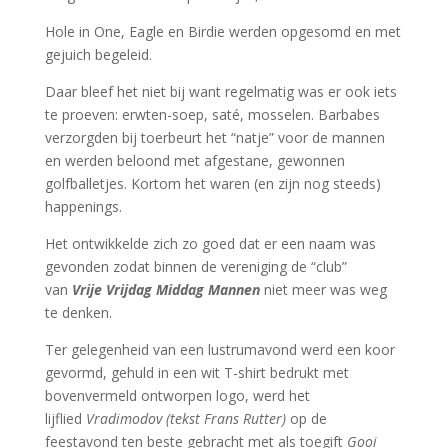
Hole in One, Eagle en Birdie werden opgesomd en met
gejuich begeleid.
Daar bleef het niet bij want regelmatig was er ook iets
te proeven: erwten-soep, saté, mosselen. Barbabes
verzorgden bij toerbeurt het “natje” voor de mannen
en werden beloond met afgestane, gewonnen
golfballetjes. Kortom het waren (en zijn nog steeds)
happenings.
Het ontwikkelde zich zo goed dat er een naam was
gevonden zodat binnen de vereniging de “club”
van
Vrije Vrijdag Middag Mannen
niet meer was weg
te denken.
Ter gelegenheid van een lustrumavond werd een koor
gevormd, gehuld in een wit T-shirt bedrukt met
bovenvermeld ontworpen logo, werd het
lijflied
Vradimodov (tekst Frans Rutter)
op de
feestavond ten beste gebracht met als toegift
Gooi