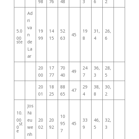
98
76
48
3
6
2
Ad
ri
va
5.0
19
14
52
19
31,
26,
n
45
00
99
15
63
8
4
6
ste
de
La
ar
20
17
70
24
36,
28,
49
00
77
40
7
3
5
20
18
88
29
38,
30,
47
01
25
65
4
8
2
Jos
10.
Ni
10
00
eu
20
20
33
46,
32,
95
45
st
0
we
02
92
9
5
3
7
e
nh