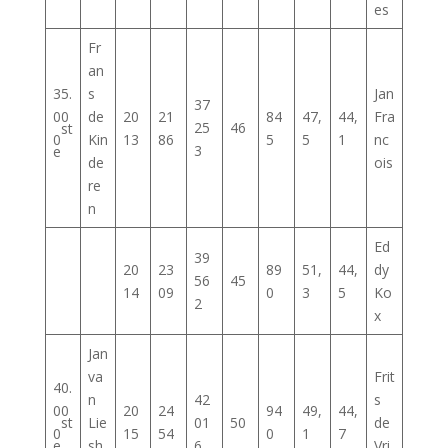
es
Fr
an
35.
s
Jan
37
00
de
20
21
84
47,
44,
Fra
25
46
st
0
Kin
13
86
5
5
1
nc
3
e
de
ois
re
n
Ed
39
20
23
89
51,
44,
dy
56
45
14
09
0
3
5
Ko
2
x
Jan
va
Frit
40.
n
42
s
00
20
24
94
49,
44,
st
Lie
01
50
de
0
15
54
0
1
7
e
sh
6
Vri