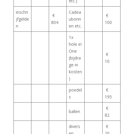
etc.)
inschri
Cadea
€
€
jfgelde
ubonn
804
100
n
en etc.
1x
hole in
One
€
(bijdra
10
ge in
kosten
)
poedel
€
s
195
€
ballen
82
divers
€
en
20