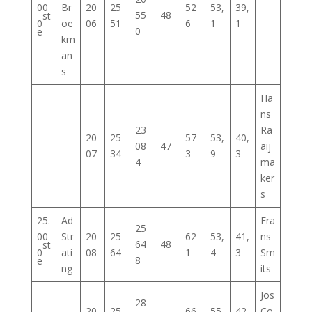
00
Br
20
25
52
53,
39,
55
48
st
0
oe
06
51
6
1
1
0
e
km
an
s
Ha
ns
23
Ra
20
25
57
53,
40,
08
47
aij
07
34
3
9
3
4
ma
ker
s
25.
Ad
Fra
25
00
Str
20
25
62
53,
41,
ns
64
48
st
0
ati
08
64
1
4
3
Sm
8
e
ng
its
Jos
28
20
25
66
55,
42,
Co