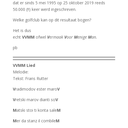
dat er sinds 5 mei 1995 op 25 oktober 2019 reeds
50.000 (!!) keer werd ingeschreven.
Welke golfclub kan op dit resultaat bogen?
Het is dus
echt
VVMM
ofwel
V
ermaak
V
oor
M
enige
M
an.
pb
VVMM Lied
Melodie:
Tekst: Frans Rutter
V
radimodov ester maro
V
V
retski marov dianti so
V
M
atski stoi ti konta sale
M
M
er da stanz il combile
M