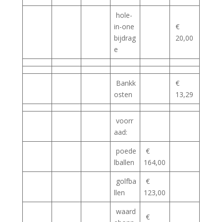
hole-
in-one
€
bijdrag
20,00
e
Bankk
€
osten
13,29
voorr
aad:
poede
€
lballen
164,00
golfba
€
llen
123,00
waard
€