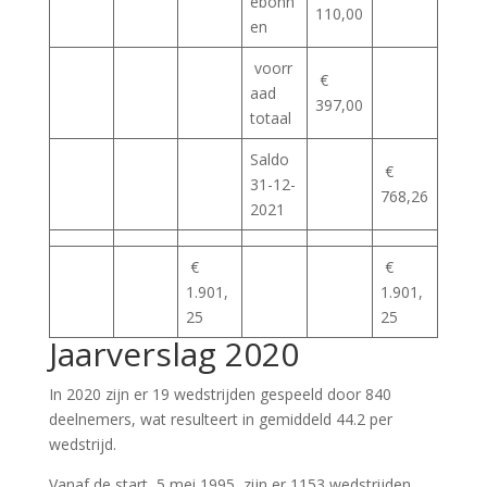
ebonn
110,00
en
voorr
€
aad
397,00
totaal
Saldo
€
31-12-
768,26
2021
€
€
1.901,
1.901,
25
25
Jaarverslag 2020
In 2020 zijn er 19 wedstrijden gespeeld door 840
deelnemers, wat resulteert in gemiddeld 44.2 per
wedstrijd.
Vanaf de start, 5 mei 1995, zijn er 1153 wedstrijden