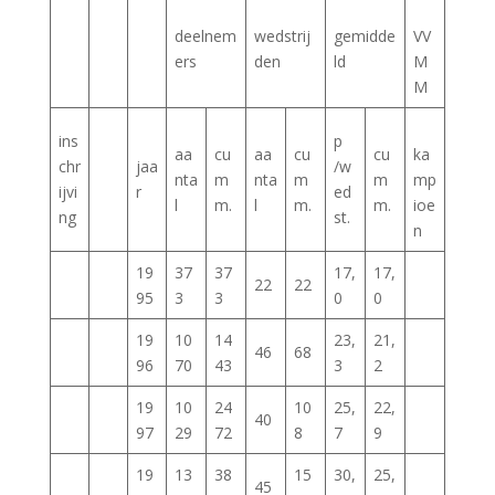
deelnem
wedstrij
gemidde
VV
ers
den
ld
M
M
ins
p
aa
cu
aa
cu
cu
ka
chr
jaa
/w
nta
m
nta
m
m
mp
ijvi
r
ed
l
m.
l
m.
m.
ioe
ng
st.
n
19
37
37
17,
17,
22
22
95
3
3
0
0
19
10
14
23,
21,
46
68
96
70
43
3
2
19
10
24
10
25,
22,
40
97
29
72
8
7
9
19
13
38
15
30,
25,
45