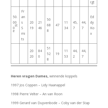
rgt
Fr
50.
an
Ed
50
00
s
20
21
11
45,
44,
dy
68
47
st
0
S
19
46
34
7
7
Ko
8
e
mi
x
ts
51
20
84
11
44,
44,
52
19
20
0
53
2
7
8
Heren vragen Dames,
winnende koppels
1997 Jos Coppen – Lidy Haanappel
1998 Pierre Velter – An van Roon
1999 Gerard van Duyvenbode – Coby van der Stap