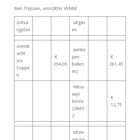
Ben Thijssen, voorzitter VVMM
ontva
uitgav
ngsten
en
overdr
aanko
acht
€
pen
€
Jos
294,00
ballen
261,45
Coppe
etc.
n
Mitra
wijn
€
bonnr.
12,75
23665
2
uitzw
aai Jos