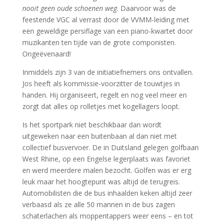
nooit geen oude schoenen weg
. Daarvoor was de
feestende VGC al verrast door de VVMM-leiding met
een geweldige persiflage van een piano-kwartet door
muzikanten ten tijde van de grote componisten.
Ongeëvenaard!
Inmiddels zijn 3 van de initiatiefnemers ons ontvallen.
Jos heeft als kommissie-voorzitter de touwtjes in
handen. Hij organiseert, regelt en nog veel meer en
zorgt dat alles op rolletjes met kogellagers loopt.
Is het sportpark niet beschikbaar dan wordt
uitgeweken naar een buitenbaan al dan niet met
collectief busvervoer. De in Duitsland gelegen golfbaan
West Rhine, op een Engelse legerplaats was favoriet
en werd meerdere malen bezocht. Golfen was er erg
leuk maar het hoogtepunt was altijd de terugreis.
Automobilisten die de bus inhaalden keken altijd zeer
verbaasd als ze alle 50 mannen in de bus zagen
schaterlachen als moppentappers weer eens – en tot