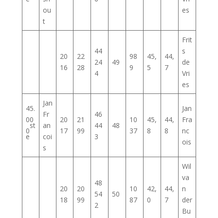
ou
es
t
Frit
44
s
20
22
98
45,
44,
24
49
de
16
28
9
5
7
4
Vri
es
Jan
45.
Jan
Fr
46
00
20
21
10
45,
44,
Fra
st
an
44
48
0
17
99
37
8
8
nc
e
coi
3
ois
s
Wil
va
48
20
20
10
42,
44,
n
54
50
18
99
87
0
7
der
2
Bu