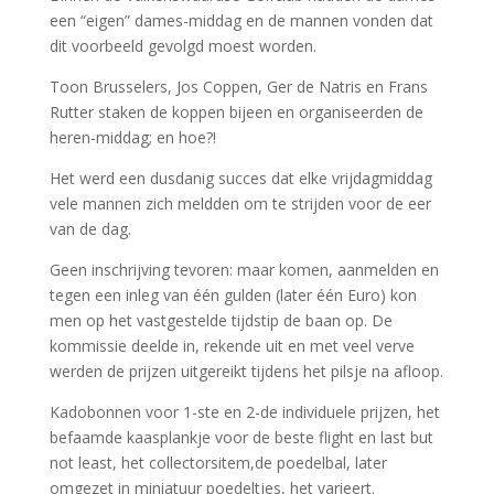
een “eigen” dames-middag en de mannen vonden dat
dit voorbeeld gevolgd moest worden.
Toon Brusselers, Jos Coppen, Ger de Natris en Frans
Rutter staken de koppen bijeen en organiseerden de
heren-middag; en hoe?!
Het werd een dusdanig succes dat elke vrijdagmiddag
vele mannen zich meldden om te strijden voor de eer
van de dag.
Geen inschrijving tevoren: maar komen, aanmelden en
tegen een inleg van één gulden (later één Euro) kon
men op het vastgestelde tijdstip de baan op. De
kommissie deelde in, rekende uit en met veel verve
werden de prijzen uitgereikt tijdens het pilsje na afloop.
Kadobonnen voor 1-ste en 2-de individuele prijzen, het
befaamde kaasplankje voor de beste flight en last but
not least, het collectorsitem,de poedelbal, later
omgezet in miniatuur poedeltjes, het varieert.