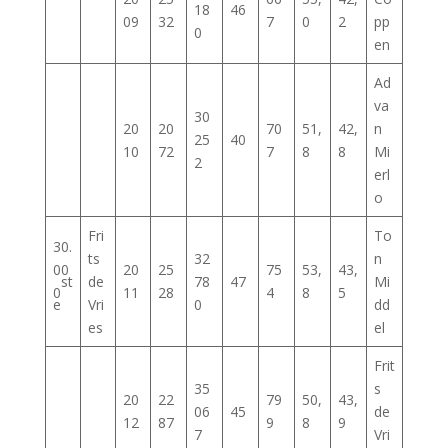
18
46
09
32
7
0
2
pp
0
en
Ad
va
30
20
20
70
51,
42,
n
25
40
10
72
7
8
8
Mi
2
erl
o
Fri
To
30.
ts
32
n
00
20
25
75
53,
43,
st
de
78
47
Mi
0
11
28
4
8
5
e
Vri
0
dd
es
el
Frit
35
s
20
22
79
50,
43,
06
45
de
12
87
9
8
9
7
Vri