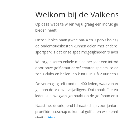
Welkom bij de Valken
Op deze website willen wij u graag een indruk g
bieden heeft.
Onze 9 holes baan (twee par-4 en 7 par-3 holes)
de onderhoudskosten kunnen delen met andere sp
sportpark is dat onze speelmogelijkheden ’s av
Wij organiseren enkele malen per jaar een introd
door onze golfleraar en/of ervaren spelers, te 
zoals clubs en ballen. Zo kunt u in 1 à 2 uur een
De vereniging telt rond de 400 leden, waarvan ee
gedaan door onze vrijwilligers. Dat maakt “de 
leden snel wegwijs gemaakt op de golfbaan en in 
Naast het doorlopend lidmaatschap voor junior
proeflidmaatschap (u kunt al golfen en wilt ke
vindt u
hier
.