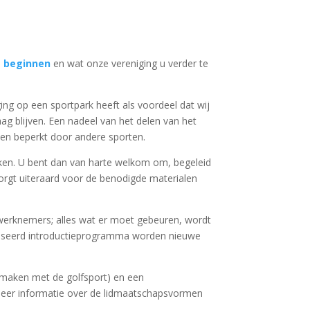
t beginnen
en wat onze vereniging u verder te
ing op een sportpark heeft als voordeel dat wij
g blijven. Een nadeel van het delen van het
den beperkt door andere sporten.
maken. U bent dan van harte welkom om, begeleid
zorgt uiteraard voor de benodigde materialen
en werknemers; alles wat er moet gebeuren, wordt
aniseerd introductieprogramma worden nieuwe
smaken met de golfsport) en een
 Meer informatie over de lidmaatschapsvormen