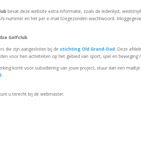
lub
bevat deze website extra informatie, zoals de ledenlijst, wedstri
e GSN-nummer en het per e-mail toegezonden wachtwoord. Inloggegeve
dse Golfclub
s die zijn aangesloten bij de
stichting Old Grand-Dad
. Deze afdel
n voor hen activiteiten op het gebied van sport, spel en beweging 
erking komt voor subsidiëring van jouw project, stuur dan een mailtje
l
.
nt u terecht bij de webmaster.