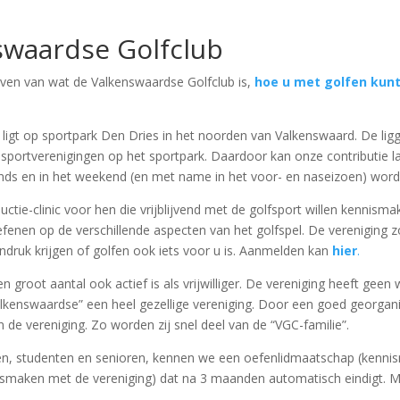
swaardse Golfclub
even van wat de Valkenswaardse Golfclub is,
hoe u met golfen kun
 ligt op sportpark Den Dries in het noorden van Valkenswaard. De ligg
ortverenigingen op het sportpark. Daardoor kan onze contributie laa
onds en in het weekend (en met name in het voor- en naseizoen) wor
uctie-clinic voor hen die vrijblijvend met de golfsport willen kennis
oefenen op de verschillende aspecten van het golfspel. De vereniging 
 indruk krijgen of golfen ook iets voor u is. Aanmelden kan
hier
.
n groot aantal ook actief is als vrijwilliger. De vereniging heeft ge
Valkenswaardse” een heel gezellige vereniging. Door een goed georg
de vereniging. Zo worden zij snel deel van de “VGC-familie”.
en, studenten en senioren, kennen we een oefenlidmaatschap (kenni
nnismaken met de vereniging) dat na 3 maanden automatisch eindigt.